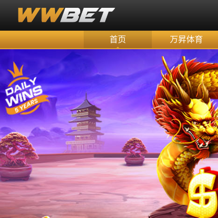
首页
万昇体育